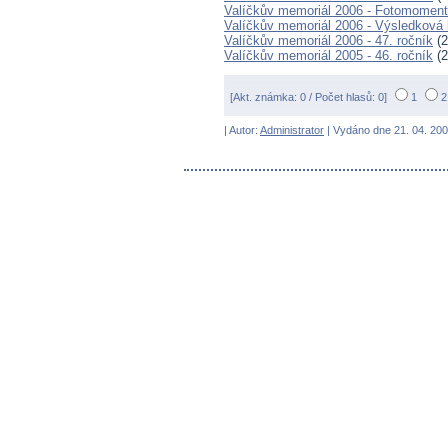
Valíčkův memoriál 2006 - Fotomomen
Valíčkův memoriál 2006 - Výsledková l
Valíčkův memoriál 2006 - 47. ročník
(2
Valíčkův memoriál 2005 - 46. ročník
(2
[Akt. známka: 0 / Počet hlasů: 0]
1
| Autor:
Administrator
| Vydáno dne 21. 04. 200