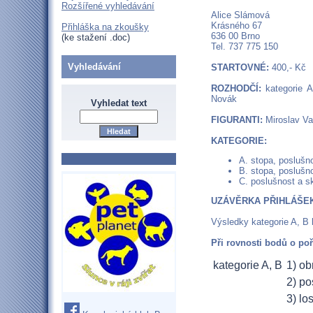
Rozšířené vyhledávání
Alice Slámová
Krásného 67
Přihláška na zkoušky
636 00 Brno
(ke stažení .doc)
Tel. 737 775 150
Vyhledávání
STARTOVNÉ:
400,- Kč
ROZHODČÍ:
kategorie A
Novák
Vyhledat text
FIGURANTI:
Miroslav Val
KATEGORIE:
A. stopa, poslušn
B. stopa, poslušn
C. poslušnost a sk
UZÁVĚRKA PŘIHLÁŠEK
Výsledky kategorie A, B 
Při rovnosti bodů o po
kategorie A, B
1) ob
2) po
3) lo