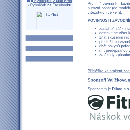
Kynologický klub Brno
První tři závodníci kaž
- Rybníček na Facebooku
putovní pohár (do trvalé
vítězstvích celkem).
POVINNOSTI ZÁVODNÍ
zaslat přihlášku 
dostavit se včas k
znát zkušební řád 
předložit potvrze
dbát pokynů pořad
mít předepsanou v
za škody způsob
Přihláška ke stažení zde.
Sponzoři Valíčkova 
Sponzorem je
Dibaq a.s.