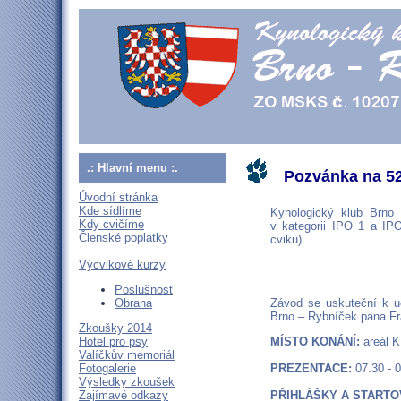
.: Hlavní menu :.
Pozvánka na 52
Úvodní stránka
Kde sídlíme
Kynologický klub Brno 
Kdy cvičíme
v kategorii IPO 1 a IPO
Členské poplatky
cviku).
Výcvikové kurzy
Poslušnost
Obrana
Závod se uskuteční k u
Brno – Rybníček pana Fr
Zkoušky 2014
Hotel pro psy
MÍSTO KONÁNÍ:
areál K
Valíčkův memoriál
Fotogalerie
PREZENTACE:
07.30 - 
Výsledky zkoušek
Zajímavé odkazy
PŘIHLÁŠKY A STARTO