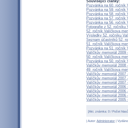
Související články:
Pozvánka na 60. ročník 
Pozvánka na 59. ročník 
Pozvánka na 58. ročník 
Pozvánka na 57. ročník 
Pozvánka na 56. ročník 
Fotografie z 52. ročníku
52. ročník Valíčkova me
Výsledky 52. ročníku Va
Seznam účastníků 52. ro
51. ročník Valíčkova me
Pozvánka na 51. ročník 
Valíčkův memoriál 2009 -
50. ročník Valíčkova me
Pozvánka na 50. ročník 
Valíčkův memoriál 2008 -
49. ročník Valíčkova me
Valíčkův memoriál 2007
Valíčkův memoriál 2007 -
Valíčkův memoriál 2007 -
Valíčkův memoriál 2006
Valíčkův memoriál 2006 -
Valíčkův memoriál 2006 -
Valíčkův memoriál 2005 -
[Akt. známka: 0 / Počet hlas
| Autor:
Administrator
| Vydáno 