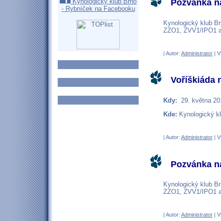
Kynologický klub Brno
Pozvánka na
- Rybníček na Facebooku
Kynologický klub Br
ZZO1, ZVV1/IPO1 a 
| Autor:
Administrator
| V
Voříškiáda 
Kdy:
29. května 20
Kde:
Kynologický kl
| Autor:
Administrator
| V
Pozvánka na
Kynologický klub Br
ZZO1, ZVV1/IPO1 a 
| Autor:
Administrator
| V