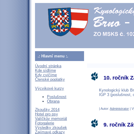
.: Hlavní menu :.
Úvodní stránka
Kde sídlíme
Kdy cvičíme
10. ročník 
Členské poplatky
Výcvikové kurzy
Kynologický klub Br
IGP 3 (poslušnost, 
Poslušnost
Obrana
| Autor:
Administrator
| V
Zkoušky 2014
Hotel pro psy
Valíčkův memoriál
Fotogalerie
9. ročník Z
Výsledky zkoušek
Zajímavé odkazy