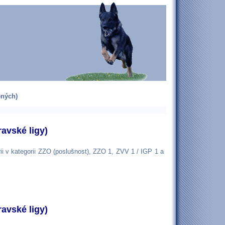
ených)
avské ligy)
i v kategorii ZZO (poslušnost), ZZO 1, ZVV 1 / IGP 1 a
ravské ligy)