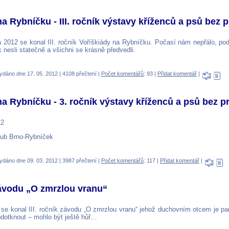
na Rybníčku - III. ročník výstavy kříženců a psů bez
 2012 se konal III. ročník Voříškiády na Rybníčku. Počasí nám nepřálo, pod
ak nesli statečně a všichni se krásně předvedli.
ydáno dne 17. 05. 2012 | 4108 přečtení |
Počet komentářů
: 93 |
Přidat komentář
|
na Rybníčku - 3. ročník výstavy kříženců a psů bez 
12
lub Brno-Rybníček
ydáno dne 09. 03. 2012 | 3987 přečtení |
Počet komentářů
: 117 |
Přidat komentář
|
 Závodu „O zmrzlou vranu“
se konal III. ročník závodu „O zmrzlou vranu“ jehož duchovním otcem je pan
odotknout – mohlo být ještě hůř…