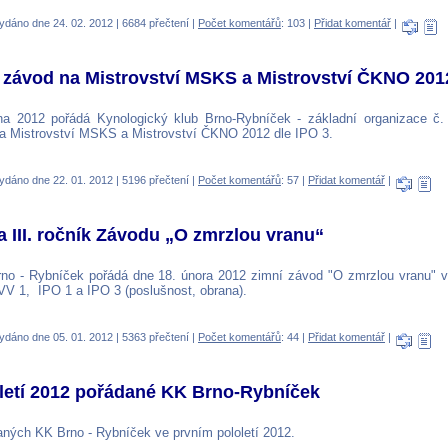
ydáno dne 24. 02. 2012 | 6684 přečtení |
Počet komentářů
: 103 |
Přidat komentář
|
í závod na Mistrovství MSKS a Mistrovství ČKNO 2012
na 2012 pořádá Kynologický klub Brno-Rybníček - základní organizace č
 na Mistrovství MSKS a Mistrovství ČKNO 2012 dle IPO 3.
ydáno dne 22. 01. 2012 | 5196 přečtení |
Počet komentářů
: 57 |
Přidat komentář
|
 III. ročník Závodu „O zmrzlou vranu“
no - Rybníček pořádá dne 18. února 2012 zimní závod "O zmrzlou vranu" v 
VV 1, IPO 1 a IPO 3 (poslušnost, obrana).
ydáno dne 05. 01. 2012 | 5363 přečtení |
Počet komentářů
: 44 |
Přidat komentář
|
oletí 2012 pořádané KK Brno-Rybníček
ných KK Brno - Rybníček ve prvním pololetí 2012.