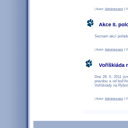
| Autor:
Administrator
| V
Akce II. po
Seznam akcí pořáda
| Autor:
Administrator
| V
Voříškiáda 
Dne 28. 5. 2011 jsm
pravdou a od božího
Voříškiády na Rybn
| Autor:
Administrator
| V