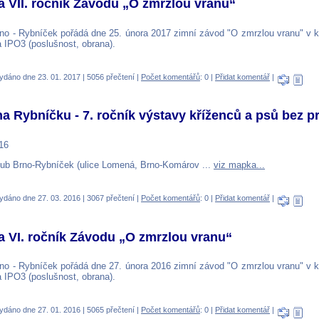
 VII. ročník Závodu „O zmrzlou vranu“
no - Rybníček pořádá dne 25. února 2017 zimní závod "O zmrzlou vranu" v kat
IPO3 (poslušnost, obrana).
ydáno dne 23. 01. 2017 | 5056 přečtení |
Počet komentářů
: 0 |
Přidat komentář
|
na Rybníčku - 7. ročník výstavy kříženců a psů bez 
16
ub Brno-Rybníček (ulice Lomená, Brno-Komárov ...
viz mapka...
ydáno dne 27. 03. 2016 | 3067 přečtení |
Počet komentářů
: 0 |
Přidat komentář
|
 VI. ročník Závodu „O zmrzlou vranu“
no - Rybníček pořádá dne 27. února 2016 zimní závod "O zmrzlou vranu" v kat
IPO3 (poslušnost, obrana).
ydáno dne 27. 01. 2016 | 5065 přečtení |
Počet komentářů
: 0 |
Přidat komentář
|