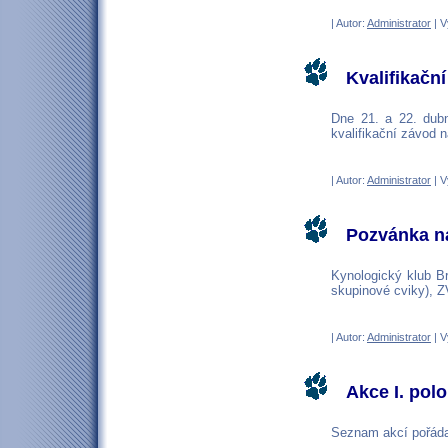
| Autor:
Administrator
| V
Kvalifikačn
Dne 21. a 22. dub
kvalifikační závod
| Autor:
Administrator
| V
Pozvánka na
Kynologický klub Br
skupinové cviky), Z
| Autor:
Administrator
| V
Akce I. pol
Seznam akcí pořáda