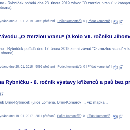
no - Rybníček pořádá dne 23. února 2019 závod "O zmrzlou vranu" v kategori
obrana).
ydáno dne 31. 01. 2019 | 4895 přečtení |
Počet komentářů
: 0 |
Přidat komentář
|
k Závodu „O zmrzlou vranu“ (3 kolo VII. ročníku Jihom
no - Rybníček pořádá dne 17. února 2018 zimní závod "O zmrzlou vranu" v k
 obrana).
ydáno dne 28. 01. 2018 | 5093 přečtení |
Počet komentářů
: 0 |
Přidat komentář
|
na Rybníčku - 8. ročník výstavy kříženců a psů bez 
17
ub Brno-Rybníček (ulice Lomená, Brno-Komárov ...
viz mapka...
ydáno dne 19. 04. 2017 | 2811 přečtení |
Počet komentářů
: 0 |
Přidat komentář
|