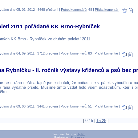
ydáno dne 05. 01. 2012 | 5668 přečtení |
Počet komentářů
: 68 |
Přidat komentář
|
loletí 2011 pořádané KK Brno-Rybníček
ných KK Brno - Rybníček ve druhém pololetí 2011.
ydáno dne 04. 09. 2011 | 3712 přečtení |
Počet komentářů
: 83 |
Přidat komentář
|
na Rybníčku - II. ročník výstavy kříženců a psů bez 
e se s ráno sešli a tajně jsme doufali, že počasí se v pátek vybouřilo a 
 rána vydatně pršelo. Musíme tímto vzdát hold všem účastníkům, kteří i přes
íčku.
ydáno dne 09. 06. 2011 | 3441 přečtení |
Počet komentářů
: 51 |
Přidat komentář
|
|
0-15
|
15-28
|
Tento web běží na
phpRS
.
Hostováno u
Cz-pes.cz