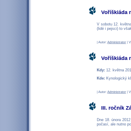
Voříškiáda 
V sobotu 12. května
(lidé i pejsci) to vš
| Autor:
Administrator
| V
Voříškiáda 
Kdy:
12. května 20
Kde:
Kynologický k
| Autor:
Administrator
| V
III. ročník
Dne 18. února 2012 
počasí, ale nutno p