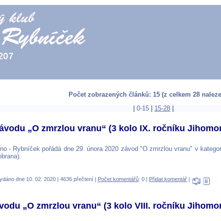
Počet zobrazených článků: 15 (z celkem 28 nalez
|
0-15
|
15-28
|
Závodu „O zmrzlou vranu“ (3 kolo IX. ročníku Jihomor
no - Rybníček pořádá dne 29. února 2020 závod "O zmrzlou vranu" v kategori
obrana).
ydáno dne 10. 02. 2020 | 4636 přečtení |
Počet komentářů
: 0 |
Přidat komentář
|
ávodu „O zmrzlou vranu“ (3 kolo VIII. ročníku Jihomo