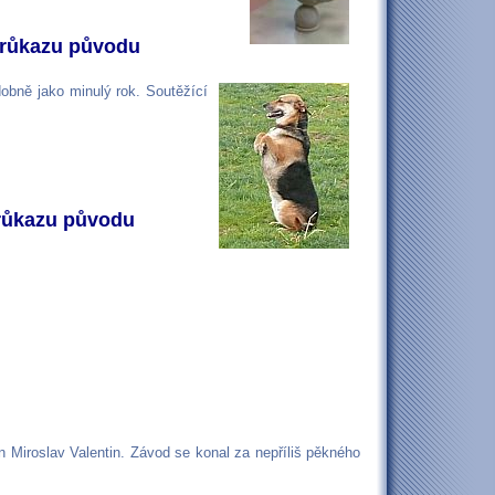
 průkazu původu
obně jako minulý rok. Soutěžící
průkazu původu
 Miroslav Valentin. Závod se konal za nepříliš pěkného