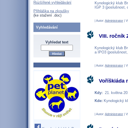
Rozšířené vyhledávání
Kynologický klub Br
IGP 3 (poslušnost, 
Přihláška na zkoušky
(ke stažení .doc)
| Autor:
Administrator
| V
Vyhledávání
VIII. roční
Vyhledat text
Kynologický klub Br
a IPO3 (poslušnost,
| Autor:
Administrator
| V
Voříškiáda 
Kdy:
21. května 20
Kde:
Kynologický kl
| Autor:
Administrator
| V